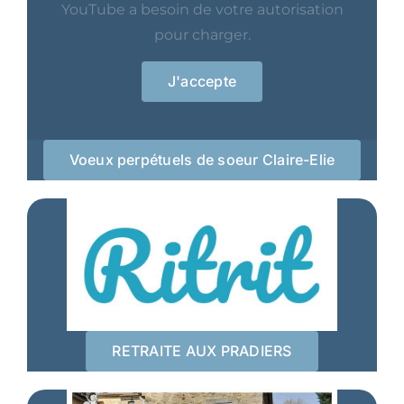
YouTube a besoin de votre autorisation
pour charger.
J'accepte
Voeux perpétuels de soeur Claire-Elie
RETRAITE AUX PRADIERS