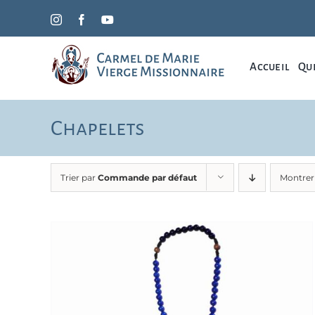
Passer
Instagram
Facebook
YouTube
au
contenu
Accueil
Qui
Chapelets
Trier par
Commande par défaut
Montre