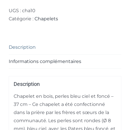
Chapelet
bleu
UGS :
cha10
ciel
Catégorie :
Chapelets
-
bleu
foncé
Description
Informations complémentaires
Description
Chapelet en bois, perles bleu ciel et foncé –
37 cm – Ce chapelet a été confectionné
dans la prière par les frères et sœurs de la
communauté. Les perles sont rondes (Ø 8
mm), bleu ciel, avec les Paters bleu foncé, et