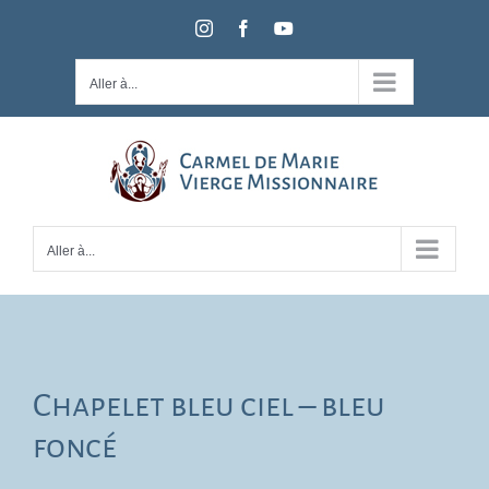
Passer
Instagram
Facebook
YouTube
au
contenu
Aller à...
Aller à...
Chapelet bleu ciel – bleu
foncé