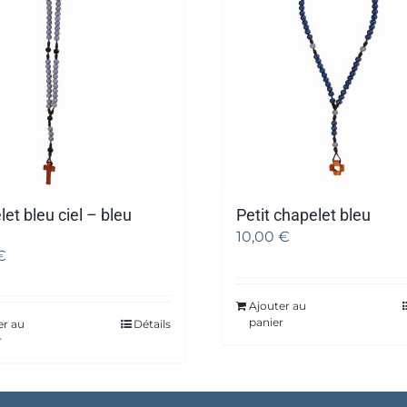
et bleu ciel – bleu
Petit chapelet bleu
10,00
€
€
Ajouter au
panier
er au
Détails
r