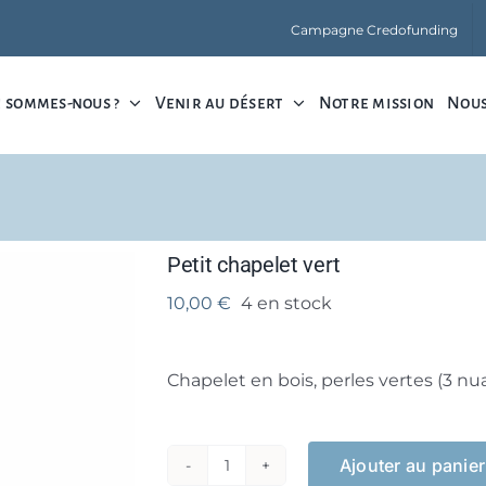
Campagne Credofunding
 sommes-nous ?
Venir au désert
Notre mission
Nous
Petit chapelet vert
10,00
€
4 en stock
Chapelet en bois, perles vertes (3 n
Ajouter au panier
quantité