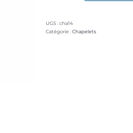
de
Petit
chapelet
UGS :
cha14
vert
Catégorie :
Chapelets