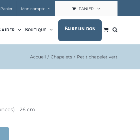
Panier
Mon compte
PANIER
Faire un don
 aider
Boutique
Accueil
Chapelets
Petit chapelet vert
uances) – 26 cm