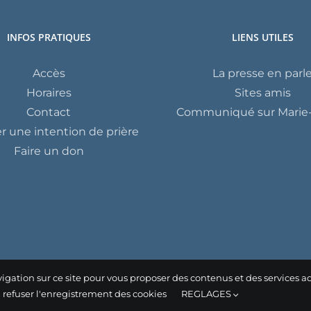
INFOS PRATIQUES
LIENS UTILES
Accès
La presse en parl
Horaires
Sites amis
Contact
Communiqué sur Marie-
 une intention de prière
Faire un don
igation sur ce site pour vous proposer des contenus et des services a
u refuser l'enregistrement des cookies
REGLAGES