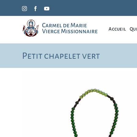
Passer
Instagram
Facebook
YouTube
au
contenu
Accueil
Qui
Petit chapelet vert