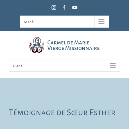
Passer
Instagram
Facebook
YouTube
au
contenu
Aller à...
Aller à...
Témoignage de Sœur Esther