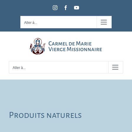
Passer
Instagram
Facebook
YouTube
au
contenu
Aller à...
Aller à...
Produits naturels