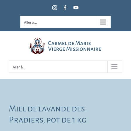
Passer
Instagram
Facebook
YouTube
au
contenu
Aller à...
Aller à...
Miel de lavande des
Pradiers, pot de 1 kg