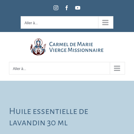
Passer
Instagram
Facebook
YouTube
au
contenu
Aller à...
Aller à...
Huile essentielle de
lavandin 30 ml