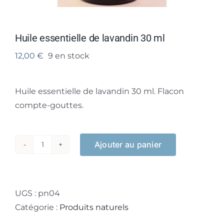
Huile essentielle de lavandin 30 ml
12,00
€
9 en stock
Huile essentielle de lavandin 30 ml. Flacon
compte-gouttes.
Ajouter au panier
quantité
de
Huile
essentielle
UGS :
pn04
de
Catégorie :
Produits naturels
lavandin