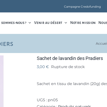
Campagne Credofunding
 sommes-nous ?
Venir au désert
Notre mission
Nous
diers
Accuei
Sachet de lavandin des Pradiers
3,00
€
Rupture de stock
Sachet en tissu de lavandin (20g) des
UGS :
pn05
Catégorie :
Produits naturels