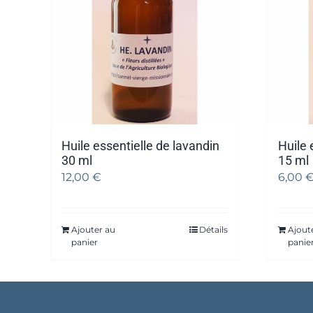
Huile essentielle de lavandin
Huile 
30 ml
15 ml
12,00
€
6,00
Ajouter au
Détails
Ajout
panier
panie