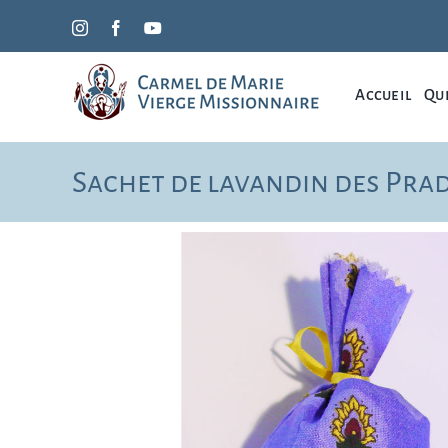
Passer
Instagram
Facebook
YouTube
au
contenu
Accueil
Qui
Sachet de lavandin des Pra