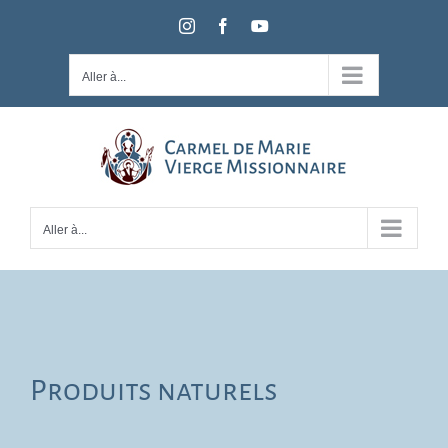
Passer
Instagram
Facebook
YouTube
au
contenu
Aller à...
Aller à...
Produits naturels