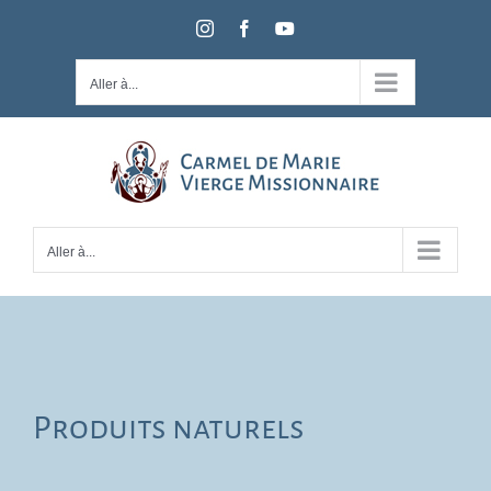
Passer
Instagram
Facebook
YouTube
au
contenu
Aller à...
Aller à...
Produits naturels