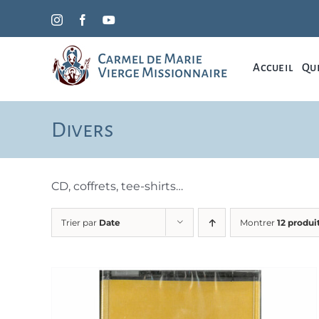
Passer
Instagram
Facebook
YouTube
au
contenu
Accueil
Qui
Divers
CD, coffrets, tee-shirts…
Trier par
Date
Montrer
12 produi