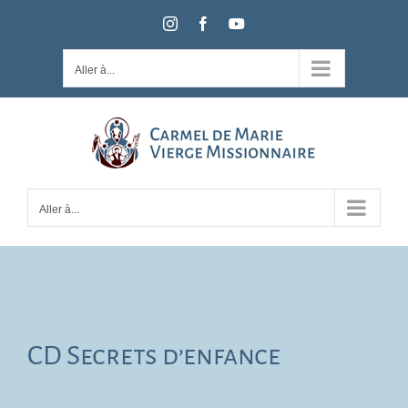
Passer
Instagram
Facebook
YouTube
au
contenu
Aller à...
Aller à...
CD Secrets d’enfance