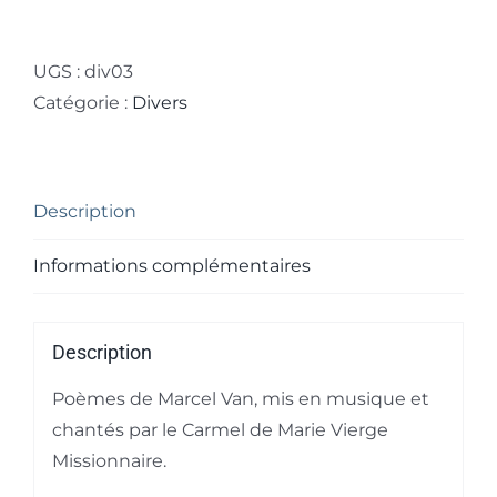
de
CD
Secrets
UGS :
div03
d'enfance
Catégorie :
Divers
Description
Informations complémentaires
Description
Poèmes de Marcel Van, mis en musique et
chantés par le Carmel de Marie Vierge
Missionnaire.