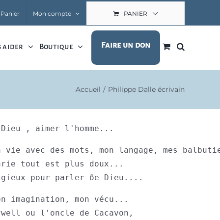
Panier
Mon compte
PANIER
Faire un don
 aider
Boutique
Accueil
Philippe Dalle écrivain
 Dieu , aimer l'homme...
 vie avec des mots, mon langage, mes balbutie
rie tout est plus doux...

igieux pour parler ðe Dieu....
n imagination, mon vécu...

well ou l'oncle de Cacavon,
