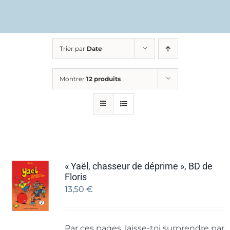
Trier par
Date
Montrer
12 produits
« Yaël, chasseur de déprime », BD de
Floris
13,50
€
Par ces pages, laisse-toi surprendre par