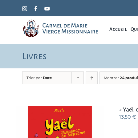
Passer
Instagram
Facebook
YouTube
au
contenu
Accueil
Qui
Livres
Trier par
Date
Montrer
24 produi
« Yaël,
13,50
€