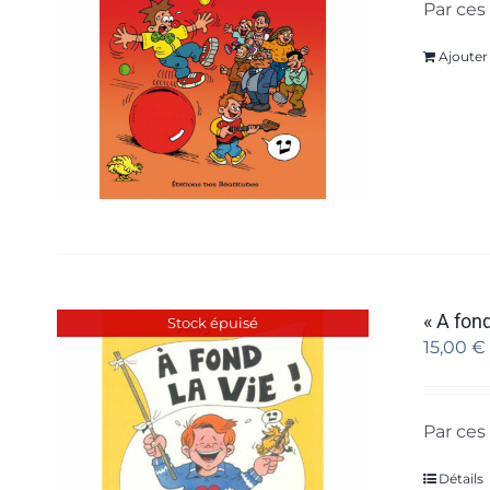
Par ces 
Ajouter
« A fond
Stock épuisé
15,00
€
Par ces 
Détails