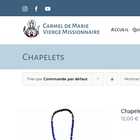
Passer
Instagram
Facebook
YouTube
au
contenu
Accueil
Qui
Chapelets
Trier par
Commande par défaut
Montre
Chapele
12,00
€