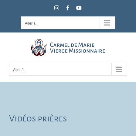
Passer
Instagram
Facebook
YouTube
au
contenu
Aller à...
Aller à...
Vidéos prières