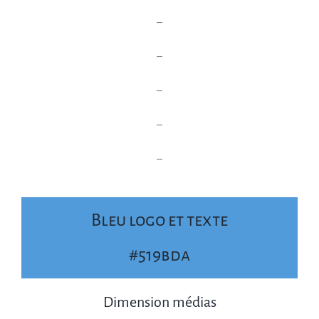
–
–
–
–
–
Bleu logo et texte
#519bda
Dimension médias