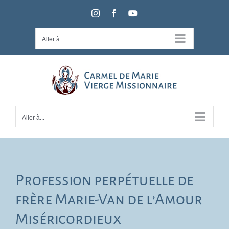
Passer
Instagram
Facebook
YouTube
au
contenu
Aller à...
Aller à...
Profession perpétuelle de
frère Marie-Van de l’Amour
Miséricordieux