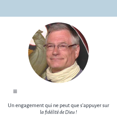
Toggle
Navigation
Un engagement qui ne peut que s’appuyer sur
Témoignage
l
a
f
idélité
de Dieu !