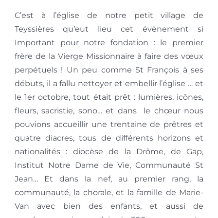
Profession perpétuelle
C’est à l’église de notre petit village de
Teyssières qu’eut lieu cet évènement si
Ordination sacerdotale
Important pour notre fondation : le premier
frère de la Vierge Missionnaire à faire des vœux
perpétuels ! Un peu comme St François à ses
Enseignements
débuts, il a fallu nettoyer et embellir l’église … et
le 1er octobre, tout était prêt : lumières, icônes,
Devenir frère ou soeur
fleurs, sacristie, sono… et dans le chœur nous
pouvions accueillir une trentaine de prêtres et
quatre diacres, tous de différents horizons et
nationalités : diocèse de la Drôme, de Gap,
Institut Notre Dame de Vie, Communauté St
Jean… Et dans la nef, au premier rang, la
communauté, la chorale, et la famille de Marie-
Van avec bien des enfants, et aussi de