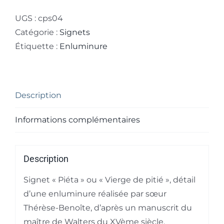
Signet
"Piéta"
UGS :
cps04
ou
Catégorie :
Signets
"Vierge
Étiquette :
Enluminure
de
pitié"
Description
Informations complémentaires
Description
Signet « Piéta » ou « Vierge de pitié », détail
d’une enluminure réalisée par sœur
Thérèse-Benoîte, d’après un manuscrit du
maître de Walters du XVème siècle.