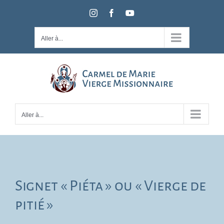
Passer
Instagram
Facebook
YouTube
au
contenu
Aller à...
Aller à...
Signet « Piéta » ou « Vierge de
pitié »