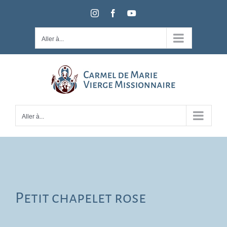
Passer
Instagram
Facebook
YouTube
au
contenu
Aller à...
Aller à...
Petit chapelet rose