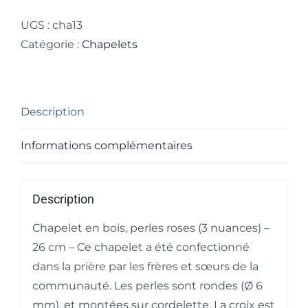
Petit
chapelet
UGS :
cha13
rose
Catégorie :
Chapelets
Description
Informations complémentaires
Description
Chapelet en bois, perles roses (3 nuances) –
26 cm – Ce chapelet a été confectionné
dans la prière par les frères et sœurs de la
communauté. Les perles sont rondes (Ø 6
mm), et montées sur cordelette. La croix est