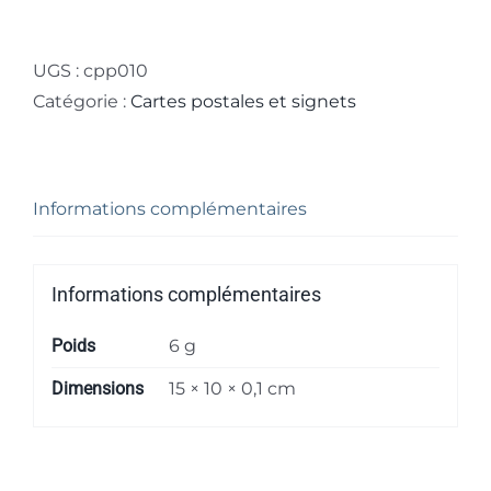
de
Carte
postale
UGS :
cpp010
"Prière
Catégorie :
Cartes postales et signets
en
solitude"
Informations complémentaires
Informations complémentaires
Poids
6 g
Dimensions
15 × 10 × 0,1 cm