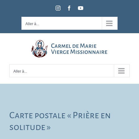
Passer
Instagram
Facebook
YouTube
au
contenu
Aller à...
Aller à...
Carte postale « Prière en
solitude »