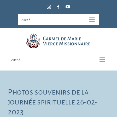
Passer
Instagram
Facebook
YouTube
au
contenu
Aller à...
Aller à...
Photos souvenirs de la
journée spirituelle 26-02-
2023