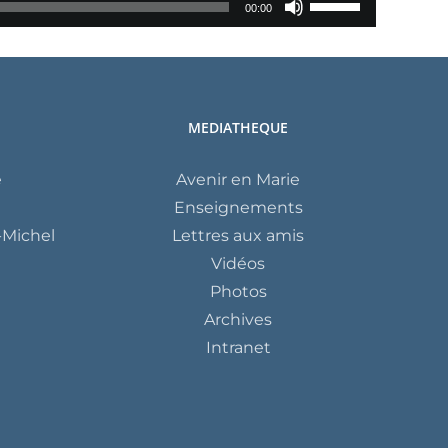
00:00
augmenter
les
ou
flèches
diminuer
haut/bas
le
pour
MEDIATHEQUE
volume.
augmenter
ou
e
Avenir en Marie
diminuer
Enseignements
le
Michel
Lettres aux amis
volume.
Vidéos
Photos
Archives
Intranet