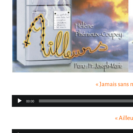
« Jamais sans 
Lecteur
00:00
audio
« Ailleu
Lecteur