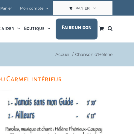
Panier
Mon compte
PANIER
Faire un don
 aider
Boutique
Accueil
Chanson d’Hélène
du Carmel intérieur