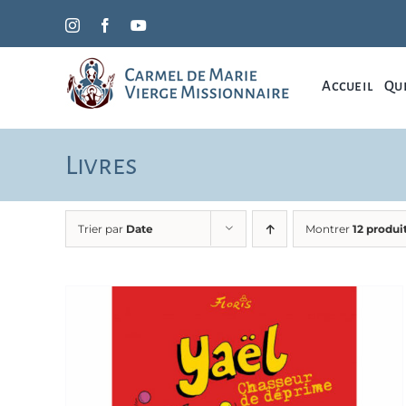
Passer
Instagram
Facebook
YouTube
au
contenu
Accueil
Qui
Livres
Trier par
Date
Montrer
12 produi