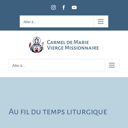
Passer
Instagram
Facebook
YouTube
au
contenu
Aller à...
Aller à...
Au fil du temps liturgique