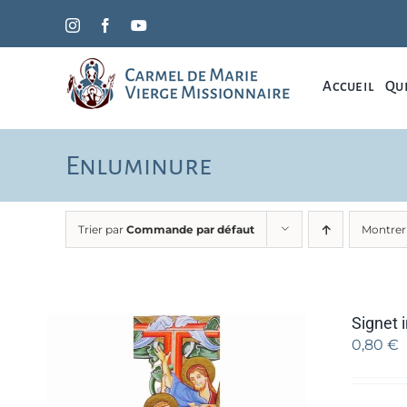
Passer
Instagram
Facebook
YouTube
au
contenu
Accueil
Qui
Enluminure
Trier par
Commande par défaut
Montre
Signet i
0,80
€