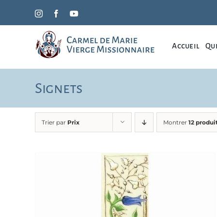
Passer
Instagram
Facebook
YouTube
au
contenu
Accueil
Qui
Signets
Trier par
Prix
Montrer
12 produi