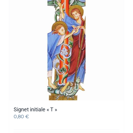
Signet initiale « T »
0,80
€